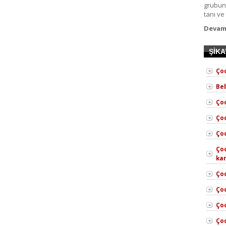
grubunu
tanı ve
Devam
ŞİK
Çoc
Be
Çoc
Çoc
Çoc
Çoc
ka
Çoc
Ço
Ço
Çoc