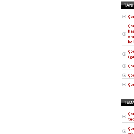
TAN
Ço
Çoc
has
en
kol
Ço
(ga
Çoc
Çoc
Ço
TED
Ço
ted
Çoc
çık