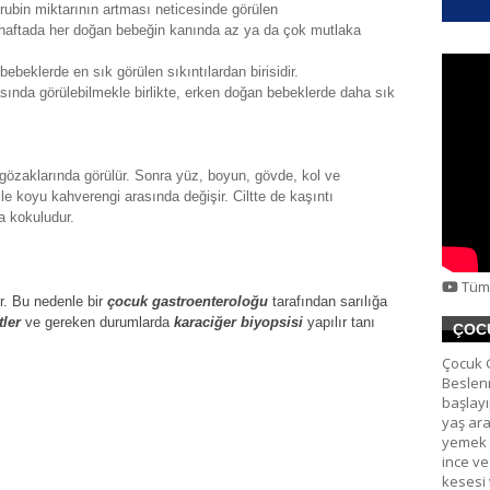
lirubin miktarının artması neticesinde görülen
haftada
her
doğan
bebeğin kanında az ya da çok mutlaka
bebeklerde
en sık görülen sıkıntılardan birisidir.
sında görülebilmekle birlikte,
erken
doğan
bebeklerde
daha sık
göz
aklarında görülür. Sonra
yüz
, boyun, gövde, kol ve
ile koyu
kahverengi
arasında değişir.
Ciltte
de kaşıntı
a
kokuludur
.
Tüm 
ir. Bu nedenle bir
çocuk gastroenteroloğu
tarafından sarılığa
tler
ve gereken durumlarda
karaciğer biyopsisi
yapılır tanı
ÇOC
Çocuk G
Beslen
başlayı
yaş ara
yemek 
ince ve
kesesi 