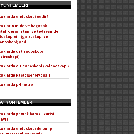
I YÖNTEMLERİ
cuklarda endoskopi nedir?
ukların mide ve bağırsak
talıklarının tanı ve tedavsinde
doskopinin (gatroskopi ve
onoskopi) yeri
cuklarda üst endoskopi
stroskopi)
uklarda alt endoskopi (kolonoskopi)
uklarda karaciğer biyopsisi
cuklarda pHmetre
AVİ YÖNTEMLERİ
cuklarda yemek borusu varisi
avisi
uklarda endoskopi ile polip
arılması (polipektomi)