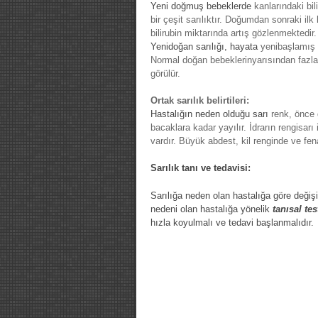
Yeni
doğmuş
bebeklerde
kanlarındaki bi
bir
çeşit
sarılıktır
.
Doğumdan
sonraki ilk
bilirubin miktarında artış gözlenmektedir.
Yenidoğan
sarılığı
,
hayata
yeni
başlamış
Normal
doğan
bebeklerin
yarısından
fazla
görülür.
Ortak
sarılık
belirtileri:
Hastalığın neden olduğu
sarı
renk
, önce
bacaklara kadar yayılır. İdrarın rengi
sarı
vardır.
Büyük
abdest
, kil renginde ve fen
Sarılık
tanı ve
tedavisi:
Sarılığa neden olan hastalığa göre değiş
nedeni olan hastalığa yönelik
tanısal tes
hızla koyulmalı ve tedavi başlanmalıdır.