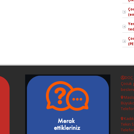
Ço
(e
Yem
ted
Ço
(PE
DOÇ.
Çocuk g
beslen
Masla
Büyükd
Telefon
Kadık
Tekin 
Telefon