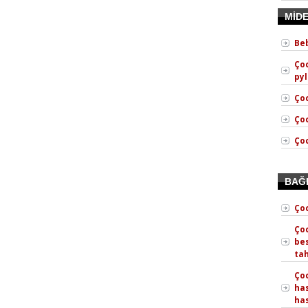
MİD
Beb
Ço
pyl
Çoc
Ço
Ço
BAĞ
Çoc
Çoc
bes
ta
Çoc
has
has