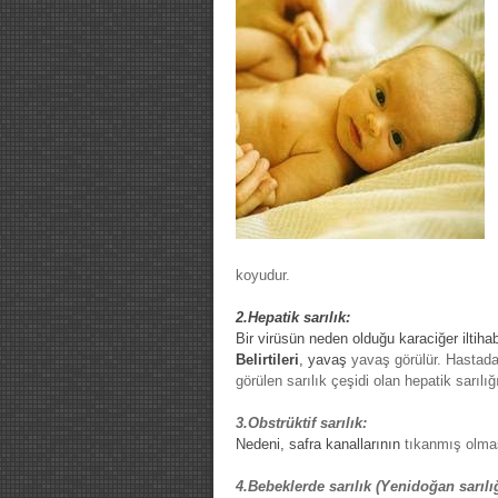
koyudur.
2.Hepatik
sarılık
:
Bir virüsün neden olduğu karaciğer iltihab
Belirtileri
,
yavaş
yavaş
görülür. Hastada 
görülen
sarılık
çeşidi olan hepatik
sarılığ
3.Obstrüktif
sarılık
:
Nedeni, safra
kanallarının
tıkanmış olmas
4.Bebeklerde
sarılık
(
Yenidoğan
sarılı