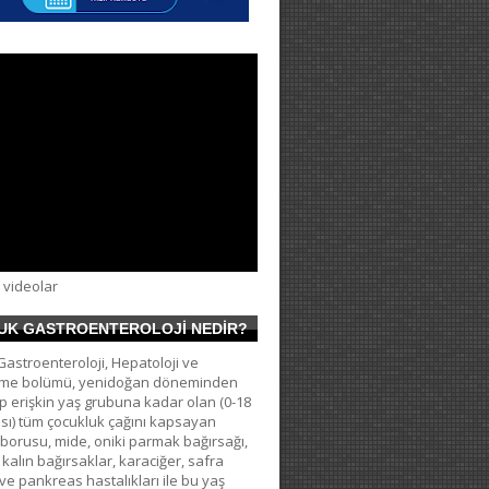
videolar
UK GASTROENTEROLOJİ NEDİR?
astroenteroloji, Hepatoloji ve
me bolümü, yenidoğan döneminden
p erişkin yaş grubuna kadar olan (0-18
sı) tüm çocukluk çağını kapsayan
borusu, mide, oniki parmak bağırsağı,
 kalın bağırsaklar, karaciğer, safra
ve pankreas hastalıkları ile bu yaş