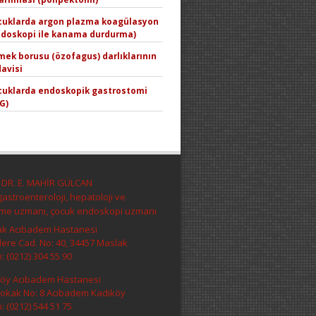
cuklarda argon plazma koagülasyon
ndoskopi ile kanama durdurma)
ek borusu (özofagus) darlıklarının
avisi
cuklarda endoskopik gastrostomi
G)
 DR. E. MAHİR GÜLCAN
astroenteroloji, hepatoloji ve
me uzmanı, çocuk endoskopi uzmanı
k Acıbadem Hastanesi
ere Cad. No: 40, 34457 Maslak
: (0212) 304 55 90
öy Acıbadem Hastanesi
Sokak No: 8 Acıbadem Kadıköy
: (0212) 544 51 75