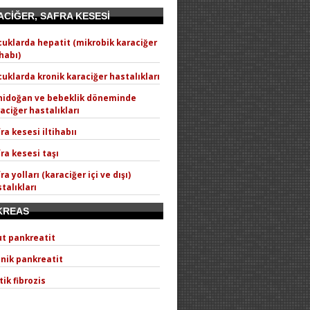
CİĞER, SAFRA KESESİ
uklarda hepatit (mikrobik karaciğer
ihabı)
uklarda kronik karaciğer hastalıkları
nidoğan ve bebeklik döneminde
aciğer hastalıkları
ra kesesi iltihabıı
ra kesesi taşı
ra yolları (karaciğer içi ve dışı)
talıkları
KREAS
t pankreatit
nik pankreatit
tik fibrozis