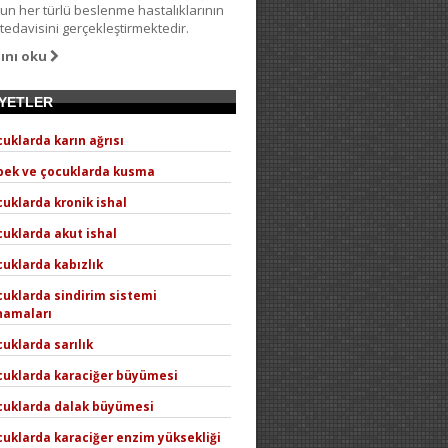
n her türlü beslenme hastalıklarının
 tedavisini gerçekleştirmektedir.
ını oku
AYETLER
uklarda karın ağrısı
bek ve çocuklarda kusma
uklarda kronik ishal
uklarda akut ishal
uklarda kabızlık
uklarda sindirim sistemi
namaları
uklarda sarılık
cuklarda karaciğer büyümesi
cuklarda dalak büyümesi
uklarda karaciğer enzim yüksekliği