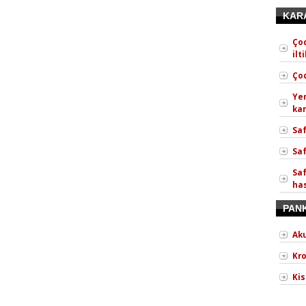
KARA
Çoc
ilt
Çoc
Ye
kar
Saf
Saf
Saf
has
PAN
Aku
Kro
Kis