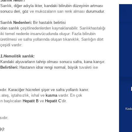
Sarılık
Nedir?
Sarılık, diğer adıyla ikter, kandaki bilirubin düzeyinin artması
sonucu
deri
,
göz
ve mukozaların
sarı
renk
alması
durumudur
.
Sarılık
Nedenleri:
Bir hastalık belirtisi
olan
sarılık
çeşitli
nedenlerden kaynaklanabilir.
Sarılık
hastalığı
iki
temel
nedenle insan
vücudunda
oluşur: Fazla bilirubin
üretilmesi ve safra
yollarında
oluşan tıkanıklık.
Sarılığın
dört
çeşidi vardır:
1.Hemolitik
sarılık
:
Kandaki alyuvarların tahrip olması sonucu safra, kana karışır.
Belirtileri:
Hastanın idrar rengi normal,
büyük
tuvaleti ise
ıdır. Karaciğer hücreleri şişer ve safra
yolları
tı kanır.
ateş, iştahsızlık, ishal ve
kusma
vardır. En çok
ın
başlıcaları
Hepatit B
ve
Hepatit C
‘dir.
ıdır.
ğı
):