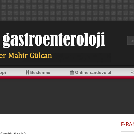
opi
Beslenme
Online randevu al
E-R